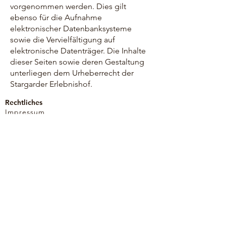
vorgenommen werden. Dies gilt
ebenso für die Aufnahme
elektronischer Datenbanksysteme
sowie die Vervielfältigung auf
elektronische Datenträger. Die Inhalte
dieser Seiten sowie deren Gestaltung
unterliegen dem Urheberrecht der
Stargarder Erlebnishof.
Rechtliches
Impressum
Datenschutz
AGB
Beförderungsbedingung
Benutzerregeln Klettern
Informatives
Öffnungszeiten
Jobs
Anfahrt
Kontakt
Allgemein