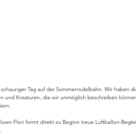
 schauriger Tag auf der Sommerrodelbahn. Wir haben die
n und Kreaturen, die wir unmöglich beschreiben können
iern.
own Flori formt direkt zu Beginn treue Luftballon-Begleit
nge. ⠀⠀⠀⠀⠀⠀⠀⠀⠀⠀⠀⠀⠀⠀⠀⠀⠀⠀⠀⠀⠀⠀⠀