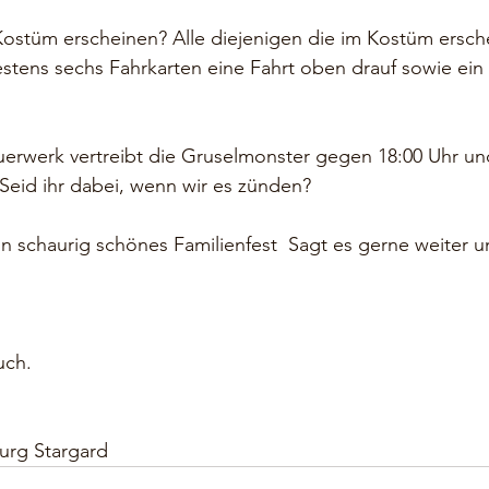
ostüm erscheinen? Alle diejenigen die im Kostüm ersche
tens sechs Fahrkarten eine Fahrt oben drauf sowie ein 
uerwerk vertreibt die Gruselmonster gegen 18:00 Uhr un
 Seid ihr dabei, wenn wir es zünden?
⠀⠀⠀⠀⠀⠀⠀⠀⠀⠀⠀⠀
n schaurig schönes Familienfest  Sagt es gerne weiter un
uch.
rg Stargard