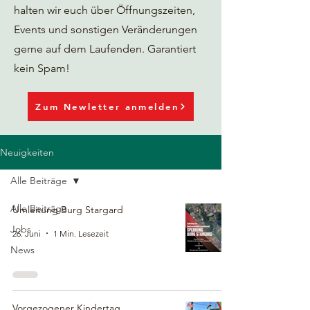
halten wir euch über Öffnungszeiten,
Events und sonstigen Veränderungen
gerne auf dem Laufenden. Garantiert
kein Spam!
Zum Newletter anmelden
Neuigkeiten
Alle Beiträge
Alle Beiträge
Umleitung Burg Stargard
Jobs
26. Juni
1 Min. Lesezeit
News
Vorgezogener Kindertag